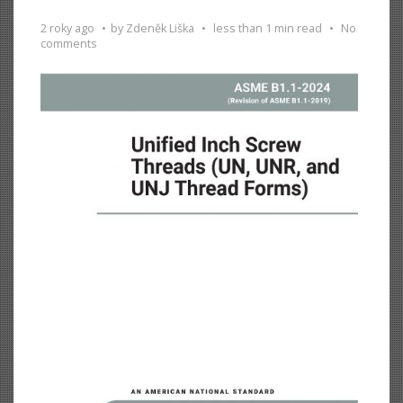
2 roky ago
by
Zdeněk Liška
less than 1 min read
No
comments