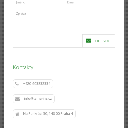
ODESLAT
Kontakty
+420-603832334
info@tema-ihs.cz
Na Pankráci 30, 140 00 Praha 4