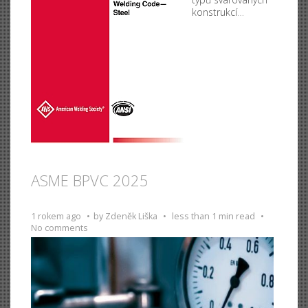
konstrukcí
…
ASME BPVC 2025
1 rokem ago
by
Zdeněk Liška
less than 1 min read
No comments