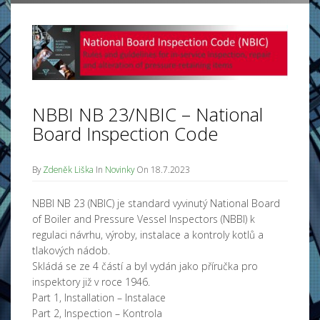
NBBI NB 23/NBIC – National
Board Inspection Code
By
Zdeněk Liška
In
Novinky
On 18.7.2023
NBBI NB 23 (NBIC) je standard vyvinutý National Board
of Boiler and Pressure Vessel Inspectors (NBBI) k
regulaci návrhu, výroby, instalace a kontroly kotlů a
tlakových nádob.
Skládá se ze 4 částí a byl vydán jako příručka pro
inspektory již v roce 1946.
Part 1, Installation – Instalace
Part 2, Inspection – Kontrola