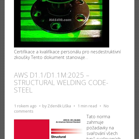
Certifikace a kvalifikace personálu pro nesdestruktivní
zkoušky Tento dokument stanovuje
…
AWS D1.1/D1.1M:2025 –
STRUCTURAL WELDING CODE-
STEEL
1 rokem ago
by
Zdeněk Liška
1 min read
No
comments
Tato norma
zahrnuje
požadavky na
svařování všech
typů svařovaných