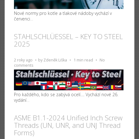
Nové normy pro kotle a tlakové nádoby vychází v
červenci
…
STAHLSCHLÜESSEL – KEY TO STEEL
2025
2 roky ago
by
Zdeněk Liška
1 min read
No
comments
Pro každého, kdo se zabývá ocelí…. Vychází nové 26.
vydání
…
ASME B1.1-2024 Unified Inch Screw
Threads (UN, UNR, and UNJ Thread
Forms)