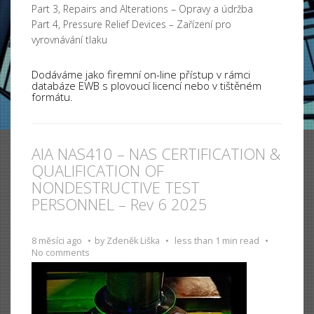
Part 3, Repairs and Alterations – Opravy a údržba
Part 4, Pressure Relief Devices – Zařízení pro
vyrovnávání tlaku
Dodáváme jako firemní on-line přístup v rámci
databáze EWB s plovoucí licencí nebo v tištěném
formátu.
AIA NAS410 – NAS CERTIFICATION &
QUALIFICATION OF
NONDESTRUCTIVE TEST
PERSONNEL – Rev 6 2025
8 měsíci ago
by
Zdeněk Liška
less than 1 min read
No comments